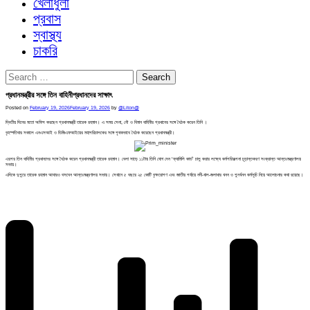
খেলাধুলা
প্রবাস
স্বাস্থ্য
চাকরি
Search
for:
প্রধানমন্ত্রীর সঙ্গে তিন বাহিনীপ্রধানদের সাক্ষাৎ
Posted on
February 19, 2026
February 19, 2026
by
@Liton@
দ্বিতীয় দিনের মতো অফিস করছেন প্রধানমন্ত্রী তারেক রহমান। এ সময় সেনা, নৌ ও বিমান বাহিনীর প্রধানের সঙ্গে বৈঠক করেন তিনি ।
বৃহস্পতিবার সকালে এনএসআই ও ডিজিএফআইয়ের মহাপরিচালকের সঙ্গে পৃথকভাবে বৈঠক করেছেন প্রধানমন্ত্রী।
এরপর তিন বাহিনীর প্রধানদের সঙ্গে বৈঠক করেন প্রধানমন্ত্রী তারেক রহমান। বেলা সাড়ে ১১টায় তিনি যোগ দেন ‘ফ্যামিলি কার্ড’ চালু করার লক্ষ্যে কর্মপরিকল্পনা চূড়ান্তকরণ সংক্রান্ত আন্তঃমন্ত্রণালয়
সভায়।
এদিকে দুপুরে তারেক রহমান আবারও বসবেন আন্তঃমন্ত্রণালয় সভায়। সেখানে ৫ বছরে ২৫ কোটি বৃক্ষরোপণ এবং জাতীয় পর্যায়ে নদী-খাল-জলাধার খনন ও পুনর্খনন কর্মসূচি নিয়ে আলোচনার কথা রয়েছে।