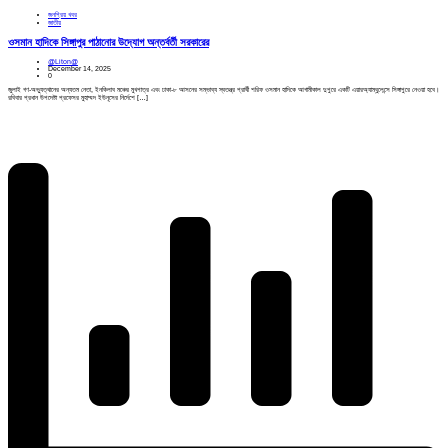
জনপ্রিয় খবর
জাতীয়
ওসমান হাদিকে সিঙ্গাপুর পাঠানোর উদ্যোগ অন্তর্বর্তী সরকারের
@Liton@
December 14, 2025
0
জুলাই গণ-অভ্যুত্থানের অন্যতম নেতা, ইনকিলাব মঞ্চের মুখপাত্র এবং ঢাকা-৮ আসনের সম্ভাব্য স্বতন্ত্র প্রার্থী শরিফ ওসমান হাদিকে আগামীকাল দুপুরে একটি এয়ারঅ্যাম্বুলেন্সে সিঙ্গাপুরে নেওয়া হবে।
রবিবার প্রধান উপদেষ্টা প্রফেসর মুহাম্মদ ইউনূসের নির্দেশে […]